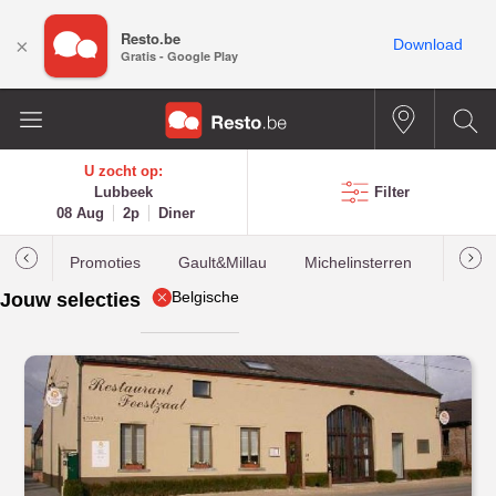
Resto.be
×
Download
Gratis - Google Play
U zocht op:
Lubbeek
Filter
08 Aug
2p
Diner
Promoties
Gault&Millau
Michelinsterren
Meest
Belgische
Jouw selecties