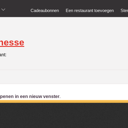
Cadeaubonnen
Een restaurant toevoegen
Ste
nesse
ant:
penen in een nieuw venster
.