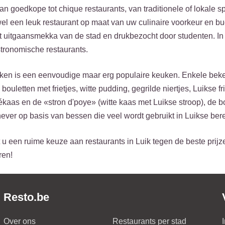
an goedkope tot chique restaurants, van traditionele of lokale s
d wel een leuk restaurant op maat van uw culinaire voorkeur en b
het uitgaansmekka van de stad en drukbezocht door studenten. I
tronomische restaurants.
en is een eenvoudige maar erg populaire keuken. Enkele bekend
 bouletten met frietjes, witte pudding, gegrilde niertjes, Luikse 
vékaas en de «stron d'poye» (witte kaas met Luikse stroop), d
never op basis van bessen die veel wordt gebruikt in Luikse ber
 u een ruime keuze aan restaurants in Luik tegen de beste prijz
ren!
Resto.be
Over ons
Restaurants per stad