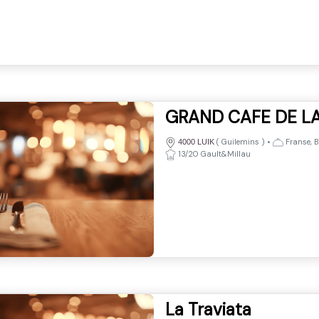
GRAND CAFE DE L
(
Guilemins
)
•
Franse, B
4000 LUIK
13/20 Gault&Millau
La Traviata