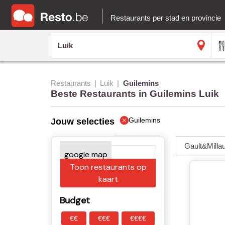
Restaurants per stad en provincie
Restaurants
Luik
Guilemins
Beste Restaurants in Guilemins Luik
Guilemins
Jouw selecties
Gault&Milla
Toon restaurants op
kaart
Budget
€€
€€€
€€€€