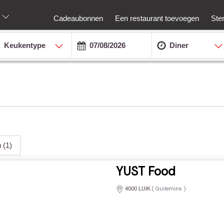
Cadeaubonnen
Een restaurant toevoegen
Ste
Keukentype
Diner
u
(1)
YUST Food
(
Guilemins
)
4000 LUIK