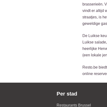
brasserieën. V
vindt er altij
straatjes, is 
geweldige gas
De Luikse keuk
Luikse salade,
heerlijke Her
(een lokale je
Resto.be biedt
online reserve
Per stad
Restaurants Brussel