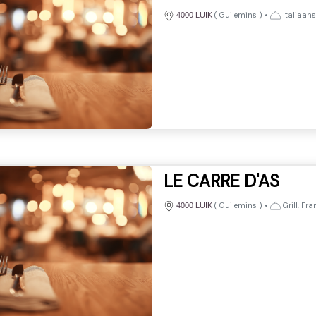
(
Guilemins
)
•
Italiaans
4000 LUIK
LE CARRE D'AS
(
Guilemins
)
•
Grill, Fra
4000 LUIK