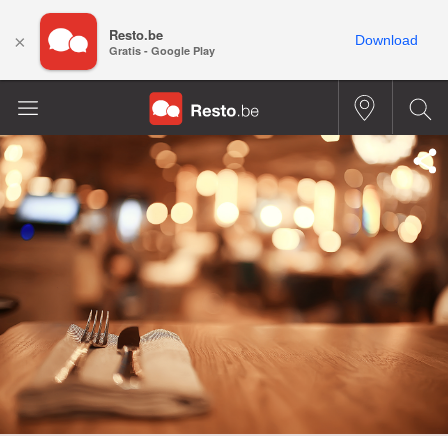
Resto.be
×
Download
Gratis - Google Play