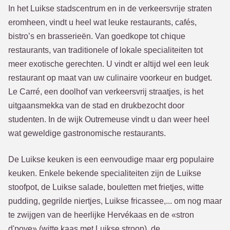
In het Luikse stadscentrum en in de verkeersvrije straten
eromheen, vindt u heel wat leuke restaurants, cafés,
bistro’s en brasserieën. Van goedkope tot chique
restaurants, van traditionele of lokale specialiteiten tot
meer exotische gerechten. U vindt er altijd wel een leuk
restaurant op maat van uw culinaire voorkeur en budget.
Le Carré, een doolhof van verkeersvrij straatjes, is het
uitgaansmekka van de stad en drukbezocht door
studenten. In de wijk Outremeuse vindt u dan weer heel
wat geweldige gastronomische restaurants.
De Luikse keuken is een eenvoudige maar erg populaire
keuken. Enkele bekende specialiteiten zijn de Luikse
stoofpot, de Luikse salade, bouletten met frietjes, witte
pudding, gegrilde niertjes, Luikse fricassee,... om nog maar
te zwijgen van de heerlijke Hervékaas en de «stron
d'poye» (witte kaas met Luikse stroop), de