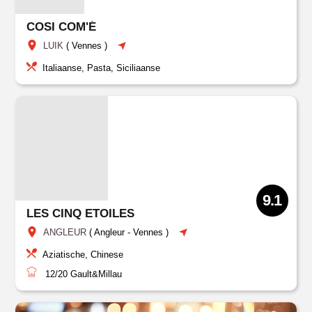
COSI COM'É
LUIK
(
Vennes
)
Italiaanse, Pasta, Siciliaanse
9.1
LES CINQ ETOILES
ANGLEUR
(
Angleur
-
Vennes
)
Aziatische, Chinese
12/20
Gault&Millau