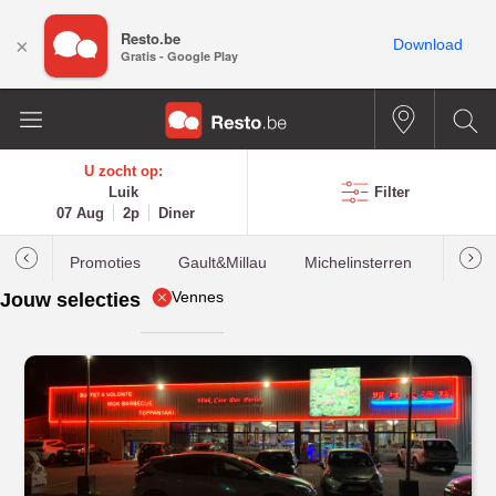
Resto.be
×
Download
Gratis - Google Play
U zocht op:
Luik
Filter
07 Aug
2p
Diner
Promoties
Gault&Millau
Michelinsterren
Meest
Vennes
Jouw selecties