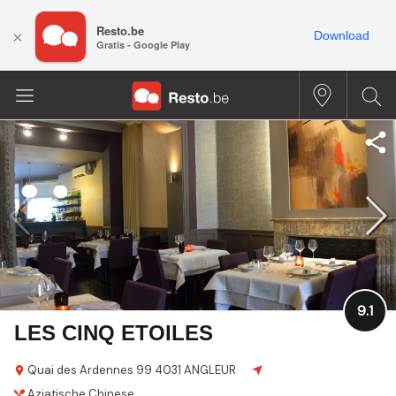
Resto.be
×
Download
Gratis - Google Play
9.1
LES CINQ ETOILES
Quai des Ardennes 99
4031 ANGLEUR
Aziatische
Chinese