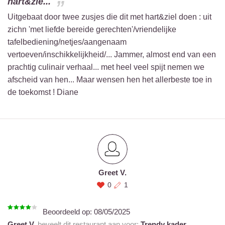
hart&zie...
Uitgebaat door twee zusjes die dit met hart&ziel doen : uit
zichn 'met liefde bereide gerechten'/vriendelijke
tafelbediening/netjes/aangenaam
vertoeven/inschikkelijkheid/... Jammer, almost end van een
prachtig culinair verhaal... met heel veel spijt nemen we
afscheid van hen... Maar wensen hen het allerbeste toe in
de toekomst ! Diane
Greet V.
0
1
Beoordeeld op:
08/05/2025
Greet V.
beveelt dit restaurant aan voor:
Trendy kader