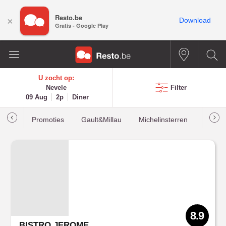
Resto.be
×
Download
Gratis - Google Play
U zocht op:
Nevele
Filter
09 Aug
2p
Diner
Promoties
Gault&Millau
Michelinsterren
Meest
8.9
BISTRO JEROME