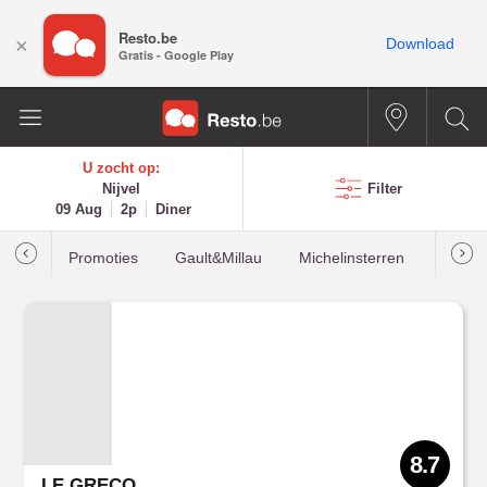
Resto.be
×
Download
Gratis - Google Play
U zocht op:
Nijvel
Filter
09 Aug
2p
Diner
Promoties
Gault&Millau
Michelinsterren
Meest
8.7
LE GRECO