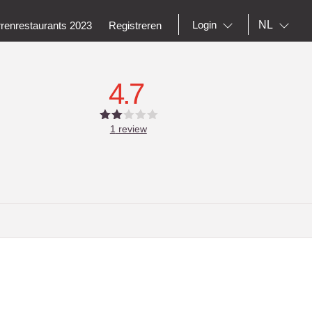
NL
Login
rrenrestaurants 2023
Registreren
4.7
1
review