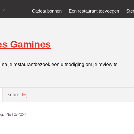
Cadeaubonnen
Een restaurant toevoegen
Ste
es Gamines
g na je restaurantbezoek een uitnodiging om je review te
score
op:
26/10/2021