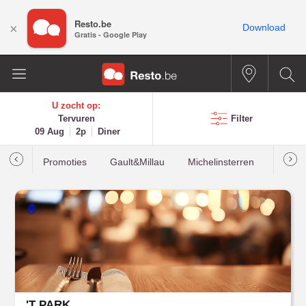
Resto.be
×
Download
Gratis - Google Play
U zocht op:
Tervuren
Filter
09 Aug
2p
Diner
Promoties
Gault&Millau
Michelinsterren
Meest
'T PARK