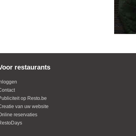
Voor restaurants
Inloggen
Contact
Publiciteit op Resto.be
Creatie van uw website
Online reservaties
RestoDays