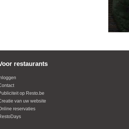
Voor restaurants
Inloggen
Contact
Publiciteit op Resto.be
Creatie van uw website
Online reservaties
RestoDays