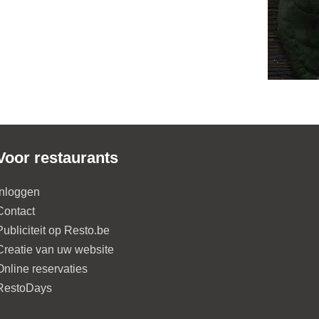
Voor restaurants
Inloggen
Contact
Publiciteit op Resto.be
Creatie van uw website
Online reservaties
RestoDays