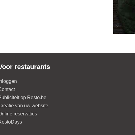
Voor restaurants
Inloggen
Contact
Publiciteit op Resto.be
Creatie van uw website
Online reservaties
RestoDays