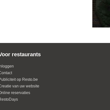
Voor restaurants
Inloggen
Contact
Publiciteit op Resto.be
Creatie van uw website
Online reservaties
RestoDays