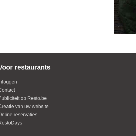
Voor restaurants
Inloggen
Contact
Publiciteit op Resto.be
Creatie van uw website
Online reservaties
RestoDays