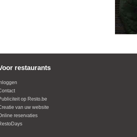
Voor restaurants
Inloggen
Contact
Publiciteit op Resto.be
Creatie van uw website
Online reservaties
RestoDays