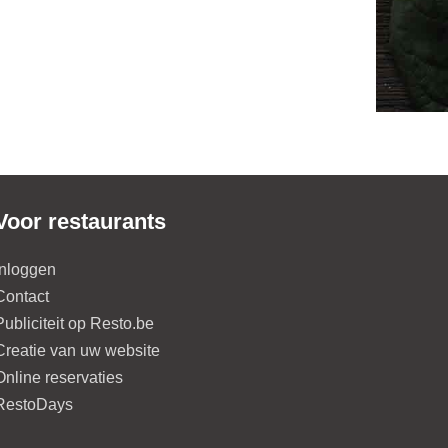
Voor restaurants
Inloggen
Contact
Publiciteit op Resto.be
Creatie van uw website
Online reservaties
RestoDays