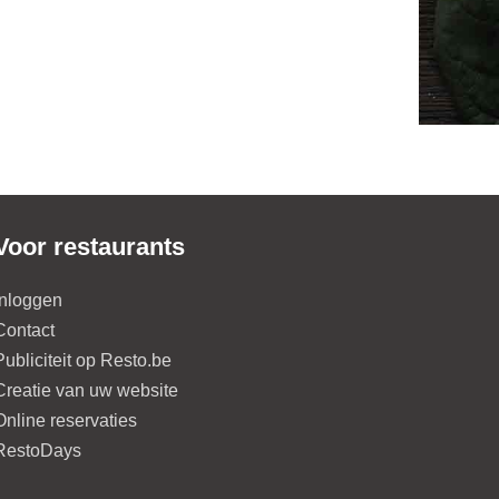
Voor restaurants
Inloggen
Contact
Publiciteit op Resto.be
Creatie van uw website
Online reservaties
RestoDays