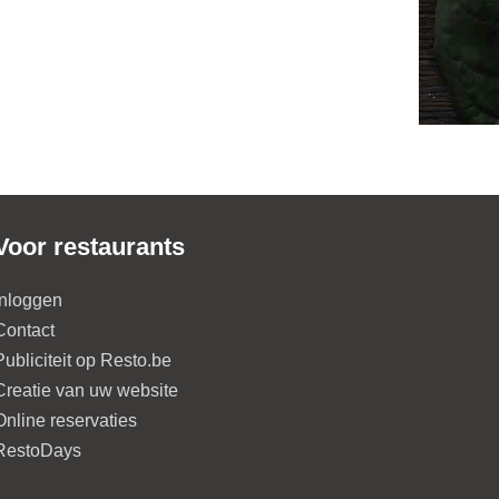
Voor restaurants
Inloggen
Contact
Publiciteit op Resto.be
Creatie van uw website
Online reservaties
RestoDays