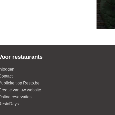
Voor restaurants
Inloggen
Contact
Publiciteit op Resto.be
Creatie van uw website
Online reservaties
RestoDays