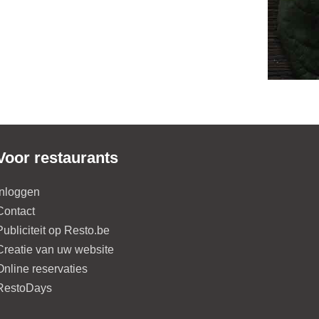
Voor restaurants
Inloggen
Contact
Publiciteit op Resto.be
Creatie van uw website
Online reservaties
RestoDays