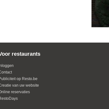
Voor restaurants
Inloggen
Contact
Publiciteit op Resto.be
Creatie van uw website
Online reservaties
RestoDays