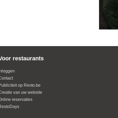
Voor restaurants
Inloggen
Contact
Publiciteit op Resto.be
Creatie van uw website
Online reservaties
RestoDays