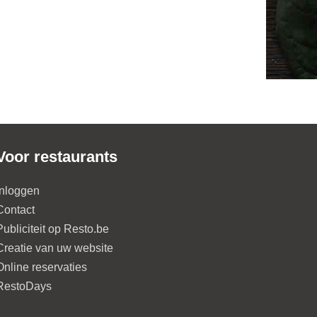
Voor restaurants
Inloggen
Contact
Publiciteit op Resto.be
Creatie van uw website
Online reservaties
RestoDays