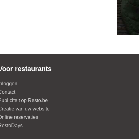
Voor restaurants
Inloggen
Contact
Publiciteit op Resto.be
Creatie van uw website
Online reservaties
RestoDays