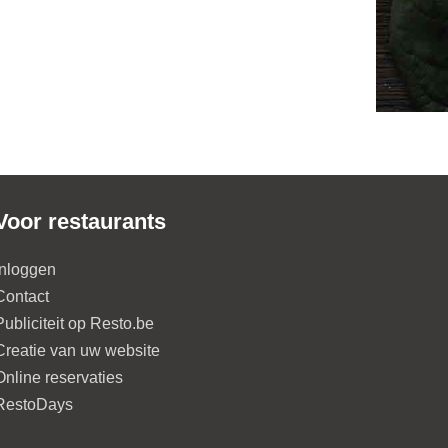
Voor restaurants
Inloggen
Contact
Publiciteit op Resto.be
Creatie van uw website
Online reservaties
RestoDays