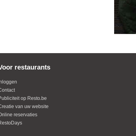
Voor restaurants
Inloggen
Contact
Publiciteit op Resto.be
Creatie van uw website
Online reservaties
RestoDays