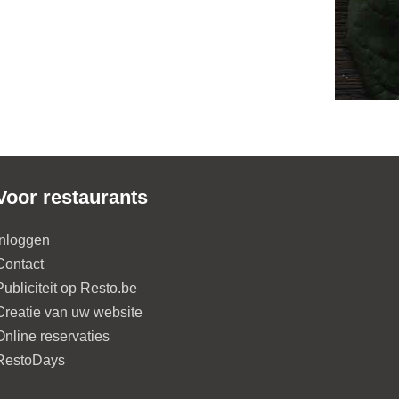
Voor restaurants
Inloggen
Contact
Publiciteit op Resto.be
Creatie van uw website
Online reservaties
RestoDays