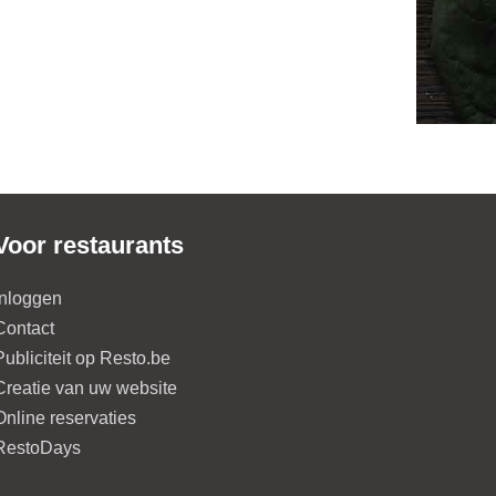
Voor restaurants
Inloggen
Contact
Publiciteit op Resto.be
Creatie van uw website
Online reservaties
RestoDays