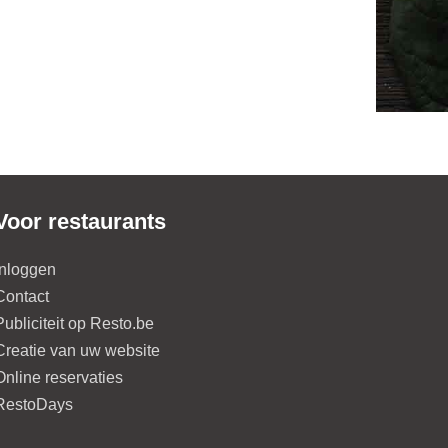
Voor restaurants
Inloggen
Contact
Publiciteit op Resto.be
Creatie van uw website
Online reservaties
RestoDays