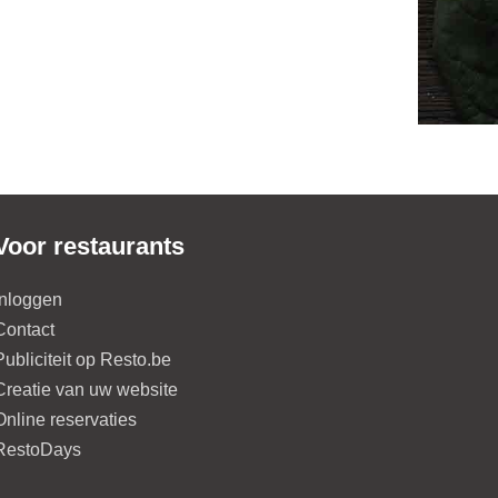
Voor restaurants
Inloggen
Contact
Publiciteit op Resto.be
Creatie van uw website
Online reservaties
RestoDays