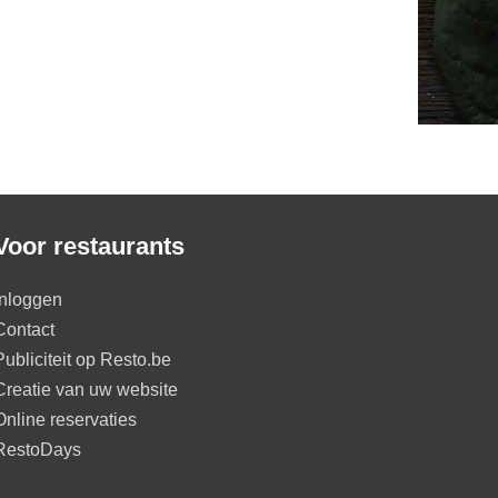
Voor restaurants
Inloggen
Contact
Publiciteit op Resto.be
Creatie van uw website
Online reservaties
RestoDays