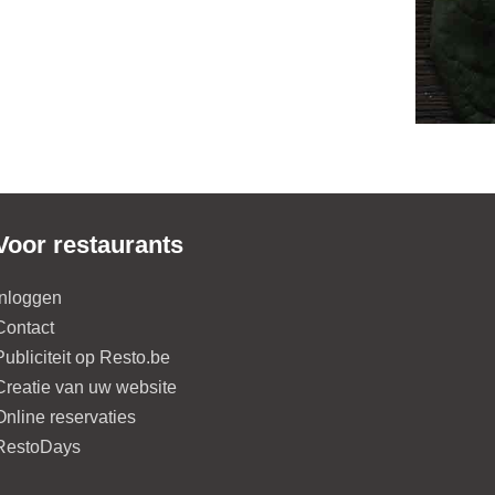
Voor restaurants
Inloggen
Contact
Publiciteit op Resto.be
Creatie van uw website
Online reservaties
RestoDays