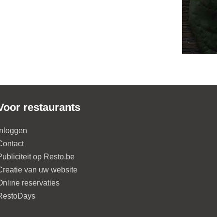
Voor restaurants
Inloggen
Contact
Publiciteit op Resto.be
Creatie van uw website
Online reservaties
RestoDays