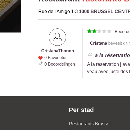
Rue de l'Amigo 1-3
1000 BRUSSEL CENT
Beoord
Cristana
beveelt dit 
Cristana
Thonon
Cristana
a la réservation
0 Favorieten
Thonon
0 Beoordelingen
A la réservation j ava
veau avec juste des l
Per stad
Restaurants Brussel