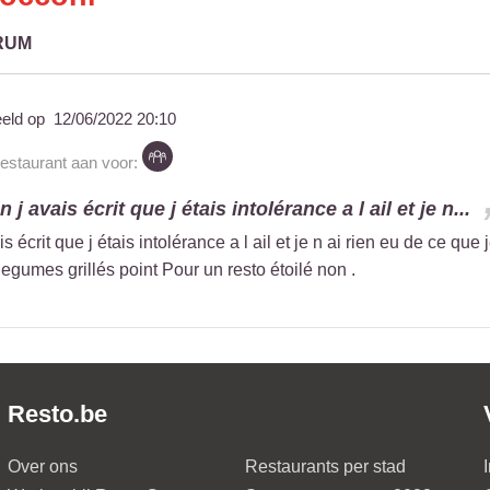
RUM
eeld op
12/06/2022 20:10
restaurant aan voor:
 j avais écrit que j étais intolérance a l ail et je n...
is écrit que j étais intolérance a l ail et je n ai rien eu de ce que
egumes grillés point Pour un resto étoilé non .
Resto.be
Over ons
Restaurants per stad