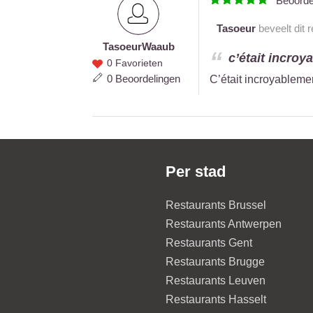
Beoord
Tasoeur
beveelt dit 
Tasoeur
Waaub
Tasoeur
c’était incroya
0 Favorieten
Waaub
0 Beoordelingen
C’était incroyablement
Per stad
Restaurants Brussel
Restaurants Antwerpen
Restaurants Gent
Restaurants Brugge
Restaurants Leuven
Restaurants Hasselt