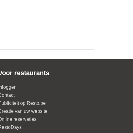
Voor restaurants
Inloggen
Contact
Publiciteit op Resto.be
Creatie van uw website
Online reservaties
RestoDays