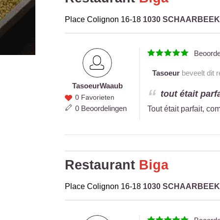
Place Colignon 16-18
1030 SCHAARBEEK
Beoord
Tasoeur
beveelt dit 
Tasoeur
Waaub
Tasoeur
tout était par
0 Favorieten
Waaub
0 Beoordelingen
Tout était parfait, c
Restaurant
Biga
Place Colignon 16-18
1030 SCHAARBEEK