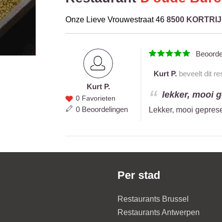
Onze Lieve Vrouwestraat 46
8500 KORTRI
Beoord
Kurt P.
beveelt dit re
Kurt P.
Kurt P.
lekker, mooi g
0 Favorieten
0 Beoordelingen
Lekker, mooi geprese
Per stad
Restaurants Brussel
Restaurants Antwerpen