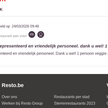
JK
eeld op
24/03/2026 09:48
staurant aan voor:
epresenteerd en vriendelijk personeel. dank u wel! 1 
nteerd en vriendelijk personeel. Dank u wel! 1 persoon veggi
Resto.be
Over ons
Restaurants per stad
Werken bij Resto Group
Sterrenrestaurants 2023