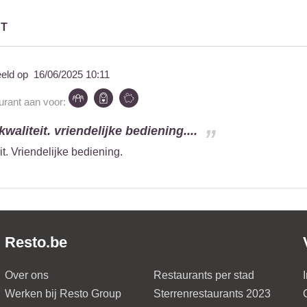
UT
eeld op
16/06/2025 10:11
urant aan voor:
kwaliteit. vriendelijke bediening....
it. Vriendelijke bediening.
Resto.be
Over ons
Restaurants per stad
Werken bij Resto Group
Sterrenrestaurants 2023