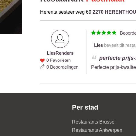
Herentalsesteenweg 69
2270 HERENTHO
Beoord
Lies
beveelt dit resta
Lies
Renders
Lies
perfecte prijs-
0 Favorieten
Renders
0 Beoordelingen
Perfecte prijs-kwalite
Per stad
Restaurants Brussel
Restaurants Antwerpen