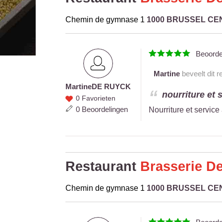
Chemin de gymnase 1
1000 BRUSSEL C
Beoord
Martine
beveelt dit r
Martine
DE RUYCK
Martine
nourriture et s
0 Favorieten
DE
0 Beoordelingen
Nourriture et service
RUYCK
Restaurant
Brasserie De
Chemin de gymnase 1
1000 BRUSSEL C