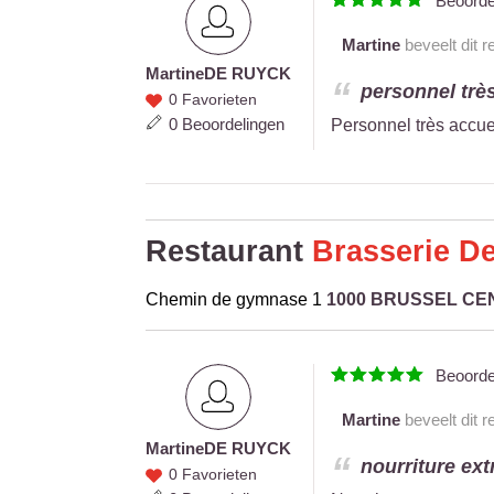
Beoord
Martine
beveelt dit r
Martine
DE RUYCK
Martine
personnel très 
0 Favorieten
DE
0 Beoordelingen
Personnel très accueil
RUYCK
Restaurant
Brasserie De
Chemin de gymnase 1
1000 BRUSSEL C
Beoord
Martine
beveelt dit r
Martine
DE RUYCK
Martine
nourriture ext
0 Favorieten
DE