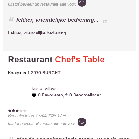
kristof
beveelt dit restaurant aan voor:
lekker, vriendelijke bediening...
Lekker, vriendelijke bediening
Restaurant
Chef's Table
Kaaiplein 1
2070 BURCHT
kristof
villays
0 Favorieten
0 Beoordelingen
Beoordeeld op
05/04/2025 17:59
kristof
beveelt dit restaurant aan voor: