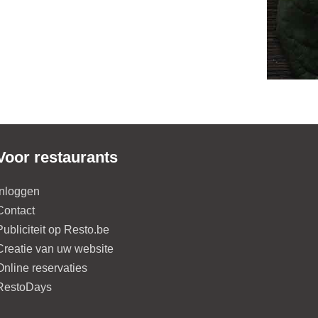
Voor restaurants
Inloggen
Contact
Publiciteit op Resto.be
Creatie van uw website
Online reservaties
RestoDays