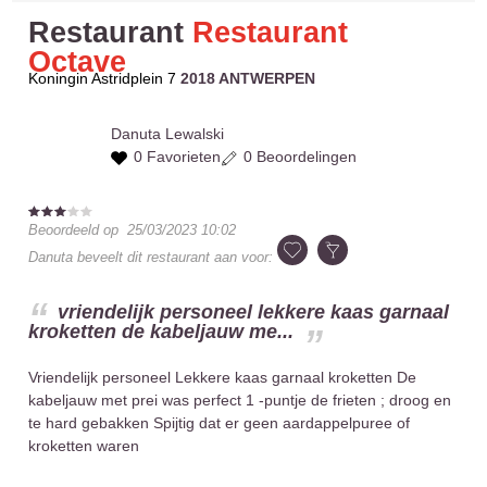
Restaurant
Restaurant
Octave
Koningin Astridplein 7
2018 ANTWERPEN
Danuta
Lewalski
0 Favorieten
0 Beoordelingen
Beoordeeld op
25/03/2023 10:02
Danuta
beveelt dit restaurant aan voor:
vriendelijk personeel lekkere kaas garnaal
kroketten de kabeljauw me...
Vriendelijk personeel Lekkere kaas garnaal kroketten De
kabeljauw met prei was perfect 1 -puntje de frieten ; droog en
te hard gebakken Spijtig dat er geen aardappelpuree of
kroketten waren