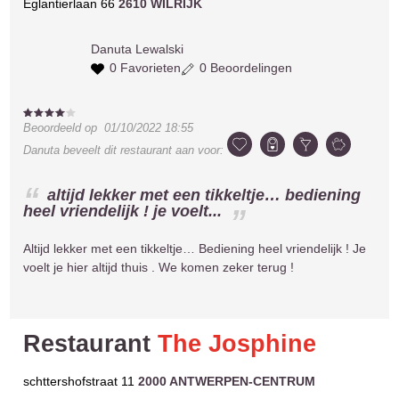
Eglantierlaan 66
2610 WILRIJK
Danuta
Lewalski
0 Favorieten
0 Beoordelingen
Beoordeeld op
01/10/2022 18:55
Danuta
beveelt dit restaurant aan voor:
altijd lekker met een tikkeltje… bediening
heel vriendelijk ! je voelt...
Altijd lekker met een tikkeltje… Bediening heel vriendelijk ! Je
voelt je hier altijd thuis . We komen zeker terug !
Restaurant
The Josphine
schttershofstraat 11
2000 ANTWERPEN-CENTRUM