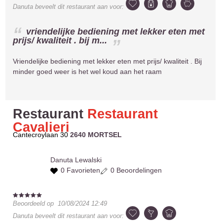
Danuta
beveelt dit restaurant aan voor:
vriendelijke bediening met lekker eten met
prijs/ kwaliteit . bij m...
Vriendelijke bediening met lekker eten met prijs/ kwaliteit . Bij
minder goed weer is het wel koud aan het raam
Restaurant
Restaurant
Cavalieri
Cantecroylaan 30
2640 MORTSEL
Danuta
Lewalski
0 Favorieten
0 Beoordelingen
Beoordeeld op
10/08/2024 12:49
Danuta
beveelt dit restaurant aan voor: