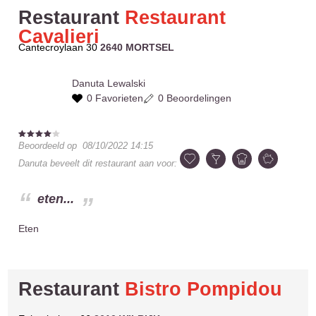
Restaurant
Restaurant
Cavalieri
Cantecroylaan 30
2640 MORTSEL
Danuta
Lewalski
0 Favorieten
0 Beoordelingen
Beoordeeld op
08/10/2022 14:15
Danuta
beveelt dit restaurant aan voor:
eten...
Eten
Restaurant
Bistro Pompidou