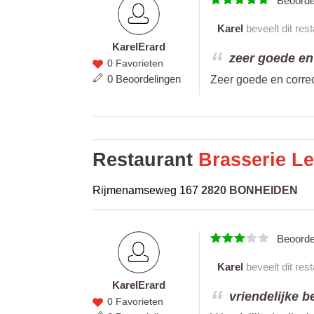
Beoord
Karel
beveelt dit res
Karel
Erard
Karel
zeer goede en 
0 Favorieten
Erard
0 Beoordelingen
Zeer goede en corre
Restaurant
Brasserie L
Rijmenamseweg 167
2820 BONHEIDEN
Beoord
Karel
beveelt dit res
Karel
Erard
Karel
vriendelijke b
0 Favorieten
Erard