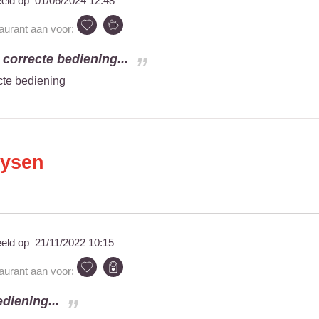
eeld op
01/06/2024 12:48
taurant aan voor:
correcte bediening...
cte bediening
eysen
eeld op
21/11/2022 10:15
taurant aan voor:
ediening...