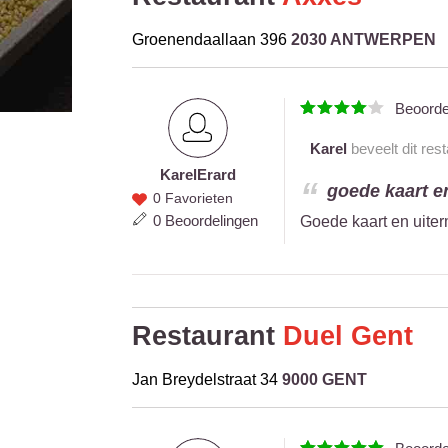
Groenendaallaan 396
2030 ANTWERPEN
Beoord
Karel
beveelt dit res
Karel
Erard
Karel
goede kaart en
0 Favorieten
Erard
0 Beoordelingen
Goede kaart en uiter
Restaurant
Duel Gent
Jan Breydelstraat 34
9000 GENT