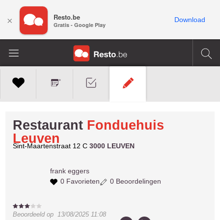
Resto.be
×
Download
Gratis - Google Play
Restaurant
Fonduehuis
Leuven
Sint-Maartenstraat 12 C
3000 LEUVEN
frank
eggers
0 Favorieten
0 Beoordelingen
Beoordeeld op
13/08/2025 11:08