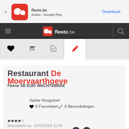
Resto.be
×
Download
Gratis - Google Play
Restaurant
De
Moervaarthoeve
Peene 5B
9185 WACHTEBEKE
Sylvie
Hoogstoel
0 Favorieten
0 Beoordelingen
Beoordeeld op
10/02/2024 11:49