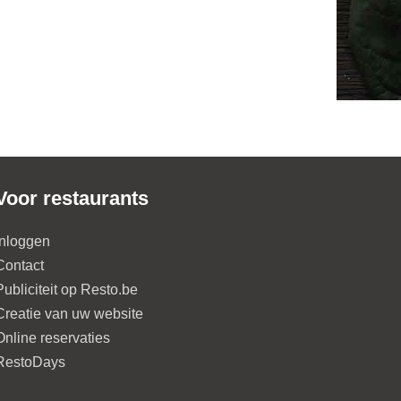
Voor restaurants
Inloggen
Contact
Publiciteit op Resto.be
Creatie van uw website
Online reservaties
RestoDays