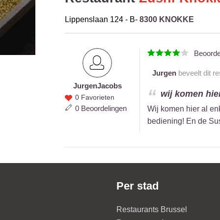
Lippenslaan 124 - B-
8300 KNOKKE
Beoord
Jurgen
beveelt dit r
Jurgen
Jacobs
Jurgen
wij komen hier
0 Favorieten
Jacobs
0 Beoordelingen
Wij komen hier al en
bediening! En de Sus
Per stad
Restaurants Brussel