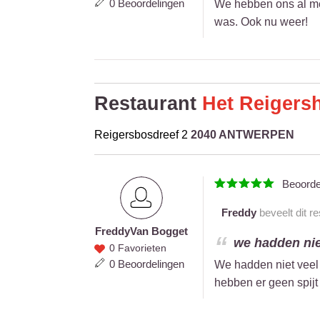
0 Beoordelingen
We hebben ons al mee
Bogget
was. Ook nu weer!
Restaurant
Het Reigers
Reigersbosdreef 2
2040 ANTWERPEN
Beoord
Freddy
beveelt dit r
Freddy
Van Bogget
Freddy
we hadden niet
0 Favorieten
Van
0 Beoordelingen
We hadden niet veel 
Bogget
hebben er geen spijt 