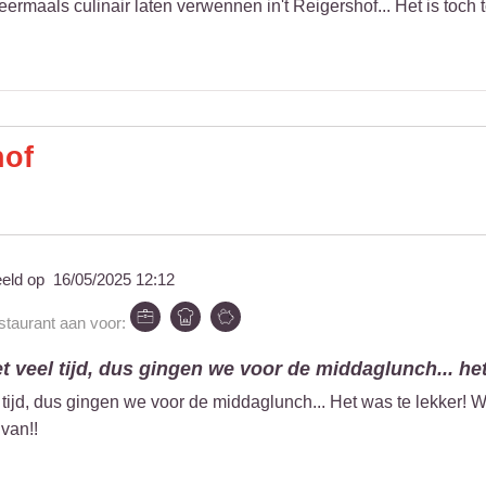
rmaals culinair laten verwennen in't Reigershof... Het is toch t
hof
eeld op
16/05/2025 12:12
estaurant aan voor:
 veel tijd, dus gingen we voor de middaglunch... het
tijd, dus gingen we voor de middaglunch... Het was te lekker! We
van!!