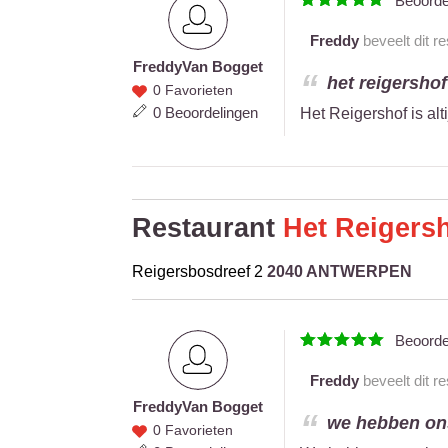
Beoord
Freddy
beveelt dit r
Freddy
Van Bogget
Freddy
het reigersho
0 Favorieten
Van
0 Beoordelingen
Het Reigershof is a
Bogget
Restaurant
Het Reigers
Reigersbosdreef 2
2040 ANTWERPEN
Beoord
Freddy
beveelt dit r
Freddy
Van Bogget
Freddy
we hebben ons 
0 Favorieten
Van