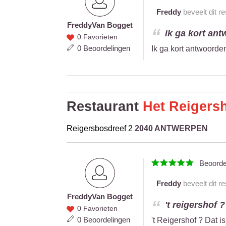
Freddy
beveelt dit r
Freddy
Van Bogget
Freddy
ik ga kort ant
0 Favorieten
Van
0 Beoordelingen
Ik ga kort antwoorden
Bogget
Restaurant
Het Reigers
Reigersbosdreef 2
2040 ANTWERPEN
Beoord
Freddy
beveelt dit r
Freddy
Van Bogget
Freddy
't reigershof ?
0 Favorieten
Van
0 Beoordelingen
't Reigershof ? Dat i
Bogget