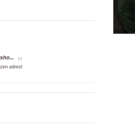
sho...
ezen adres!