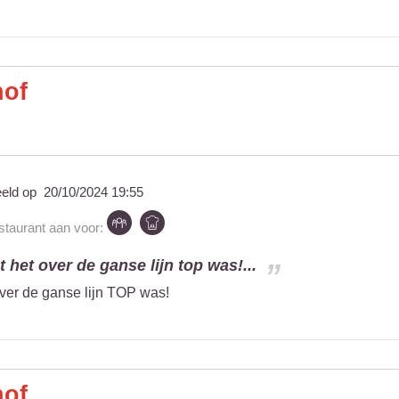
hof
eeld op
20/10/2024 19:55
estaurant aan voor:
het over de ganse lijn top was!...
er de ganse lijn TOP was!
hof