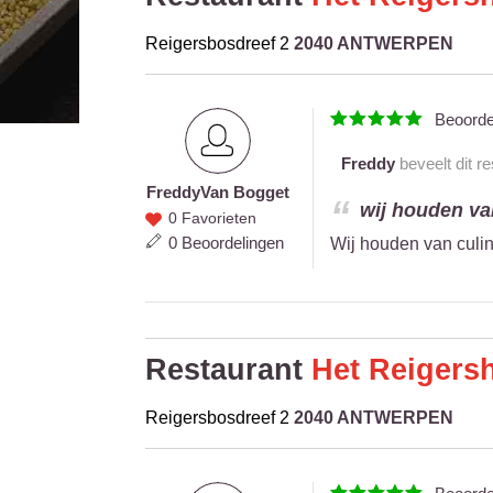
Reigersbosdreef 2
2040 ANTWERPEN
Beoord
Freddy
beveelt dit r
Freddy
Van Bogget
Freddy
wij houden van
0 Favorieten
Van
0 Beoordelingen
Wij houden van culin
Bogget
Restaurant
Het Reigers
Reigersbosdreef 2
2040 ANTWERPEN