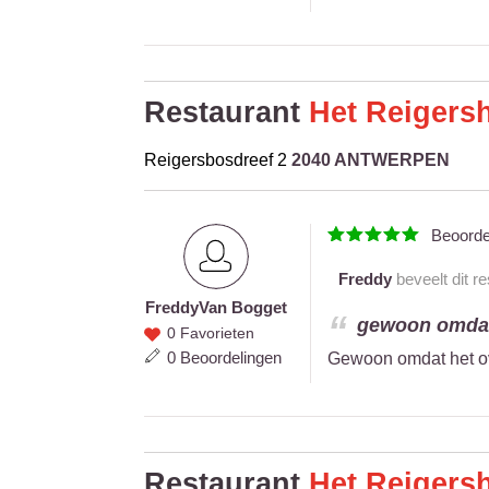
Restaurant
Het Reigers
Reigersbosdreef 2
2040 ANTWERPEN
Beoord
Freddy
beveelt dit r
Freddy
Van Bogget
Freddy
gewoon omdat 
0 Favorieten
Van
0 Beoordelingen
Gewoon omdat het ov
Bogget
Restaurant
Het Reigers