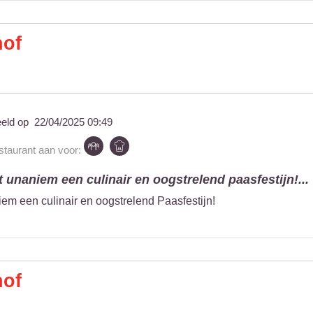
hof
eeld op
22/04/2025 09:49
estaurant aan voor:
 unaniem een culinair en oogstrelend paasfestijn!...
em een culinair en oogstrelend Paasfestijn!
hof