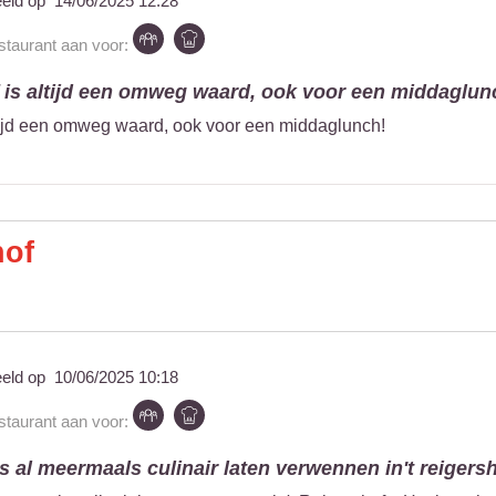
eeld op
14/06/2025 12:28
estaurant aan voor:
f is altijd een omweg waard, ook voor een middaglunc
ltijd een omweg waard, ook voor een middaglunch!
hof
eeld op
10/06/2025 10:18
estaurant aan voor:
al meermaals culinair laten verwennen in't reigershof