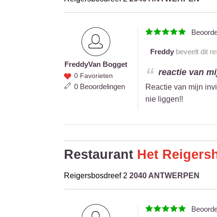
Beoord
Freddy
beveelt dit r
Freddy
Van Bogget
Freddy
reactie van mi
0 Favorieten
Van
0 Beoordelingen
Reactie van mijn inv
Bogget
nie liggen!!
Restaurant
Het Reigers
Reigersbosdreef 2
2040 ANTWERPEN
Beoord