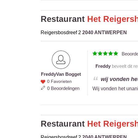
Restaurant
Het Reigers
Reigersbosdreef 2
2040 ANTWERPEN
Beoord
Freddy
beveelt dit r
Freddy
Van Bogget
Freddy
wij vonden het
0 Favorieten
Van
0 Beoordelingen
Wij vonden het unani
Bogget
Restaurant
Het Reigers
Reigersbosdreef 2
2040 ANTWERPEN